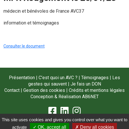
médecin et bénévoles de France AVC37
information et témoignages
Consulter le document
Présentation
|
C’est quoi un AVC ?
|
Témoignages
|
Les
gestes qui sauvent
|
Je fais un DON
Contact
|
Gestion des cookies
|
Crédits et mentions légales
Conception & Réalisation
AB6NET
This site uses cookies and gives you control over what you want to
©Copyright 2021 Fédération Nationale France-AVC - Tous droits réservés
activate
✓ OK, accept all
✗ Deny all cookies