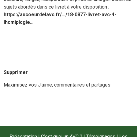
sujets abordés dans ce livret à votre disposition :
https://aucoeurdelavc.fr/…/18-0877-livret-avc-4-
lhcmiplcgie…
Supprimer
Maximisez vos J’aime, commentaires et partages
Présentation
|
C’est quoi un AVC ?
|
Témoignages
|
Les