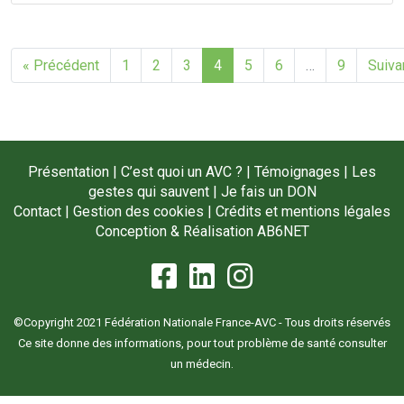
« Précédent
1
2
3
4
5
6
…
9
Suiva
Présentation
|
C’est quoi un AVC ?
|
Témoignages
|
Les
gestes qui sauvent
|
Je fais un DON
Contact
|
Gestion des cookies
|
Crédits et mentions légales
Conception & Réalisation
AB6NET
©Copyright 2021 Fédération Nationale France-AVC - Tous droits réservés
Ce site donne des informations, pour tout problème de santé consulter
un médecin.