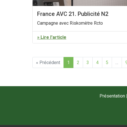
France AVC 21. Publicité N2
Campagne avec Riskomètre Rcto
» Lire l'article
« Précédent
1
2
3
4
5
…
Présentation