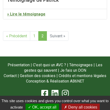
Témoignage de Patrick
» Lire le témoignage
« Précédent
1
2
Suivant »
Présentation
|
C’est quoi un AVC ?
|
Témoignages
|
Les
gestes qui sauvent
|
Je fais un DON
Contact
|
Gestion des cookies
|
Crédits et mentions légales
Conception & Réalisation
AB6NET
This site uses cookies and gives you control over what you want to
©Copyright 2021 Fédération Nationale France-AVC - Tous droits réservés
activate
✓ OK, accept all
✗ Deny all cookies